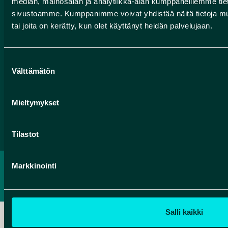
median, mainosalan ja analytiikka-alan kumppaneillemme tieto
HUMANPOLIS OY
sivustoamme. Kumppanimme voivat yhdistää näitä tietoja muihin
tai joita on kerätty, kun olet käyttänyt heidän palvelujaan.
Valtatie 17
91500 Muhos, Finland
info@rokuageopark.fi
Suostumuksen
Välttämätön
valinta
Mieltymykset
Facebook
Instagram
YouTube
Tilastot
Markkinointi
PRIVACY POLICY
ACCESSIBILITY REPORT
Salli kaikki