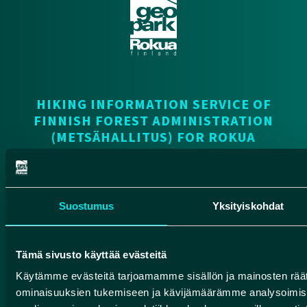
HIKING INFORMATION SERVICE OF
FINNISH FOREST ADMINISTRATION
(METSÄHALLITUS) FOR ROKUA
NATIONAL PARK AND MANAMANSALO
HIKING AREA
luontoon.fi
Suostumus
Yksityiskohdat
Contact
Finnish Geoparks
Tämä sivusto käyttää evästeitä
Käytämme evästeitä tarjoamamme sisällön ja mainosten räät
Pohjola Route
ominaisuuksien tukemiseen ja kävijämäärämme analysoimise