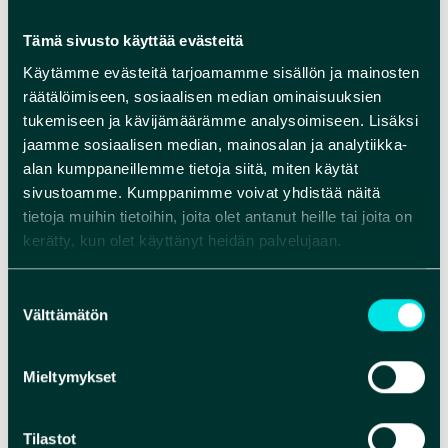
kiire ja mukanaan painava ryöstösaalis, he
ryhtyivät kaivamaan kanavaa kannaksen poikki.
Tämä sivusto käyttää evästeitä
Kaivajia oli tarinan mukaan niin paljon, että
Käytämme evästeitä tarjoamamme sisällön ja mainosten
jokaiselle jäi kaivettavaksi vain jalan mitta maata.
räätälöimiseen, sosiaalisen median ominaisuuksien
Urakkansa lopuksi he saivat uitettua veneensä
tukemiseen ja kävijämäärämme analysoimiseen. Lisäksi
jaamme sosiaalisen median, mainosalan ja analytiikka-
Niskanselälle. Sittemmin Oulujärven tulvat
alan kumppaneillemme tietoja siitä, miten käytät
laajensivat kulkuväylää niin, että uima leveni
sivustoamme. Kumppanimme voivat yhdistää näitä
laivan kuljettavaksi salmeksi.”
(Heikkinen 2007)
tietoja muihin tietoihin, joita olet antanut heille tai joita on
kerätty, kun olet käyttänyt heidän palvelujaan.
Pyyntikuoppien ja
tervahautojen saari
Suostumuksen
Välttämätön
valinta
Manamansalon saaressa on harjoitettu
metsästystä, kalastusta ja tervanpolttoa ja sen
Mieltymykset
karujen mäntymetsien jäkäläkankailla on
poimittu jäkälää. Asukkaat ovat harjoittaneet
Tilastot