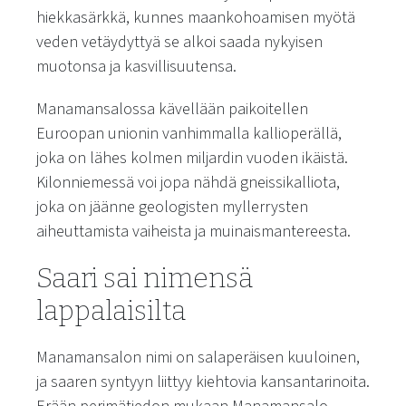
hiekkasärkkä, kunnes maankohoamisen myötä
veden vetäydyttyä se alkoi saada nykyisen
muotonsa ja kasvillisuutensa.
Manamansalossa kävellään paikoitellen
Euroopan unionin vanhimmalla kallioperällä,
joka on lähes kolmen miljardin vuoden ikäistä.
Kilonniemessä voi jopa nähdä gneissikalliota,
joka on jäänne geologisten myllerrysten
aiheuttamista vaiheista ja muinaismantereesta.
Saari sai nimensä
lappalaisilta
Manamansalon nimi on salaperäisen kuuloinen,
ja saaren syntyyn liittyy kiehtovia kansantarinoita.