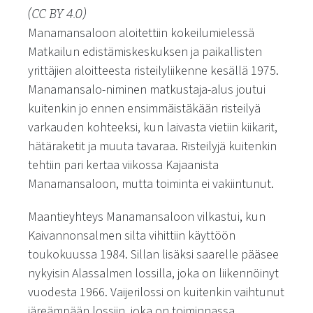
(CC BY 4.0)
Manamansaloon aloitettiin kokeilumielessä
Matkailun edistämiskeskuksen ja paikallisten
yrittäjien aloitteesta risteilyliikenne kesällä 1975.
Manamansalo-niminen matkustaja-alus joutui
kuitenkin jo ennen ensimmäistäkään risteilyä
varkauden kohteeksi, kun laivasta vietiin kiikarit,
hätäraketit ja muuta tavaraa. Risteilyjä kuitenkin
tehtiin pari kertaa viikossa Kajaanista
Manamansaloon, mutta toiminta ei vakiintunut.
Maantieyhteys Manamansaloon vilkastui, kun
Kaivannonsalmen silta vihittiin käyttöön
toukokuussa 1984. Sillan lisäksi saarelle pääsee
nykyisin Alassalmen lossilla, joka on liikennöinyt
vuodesta 1966. Vaijerilossi on kuitenkin vaihtunut
järeämpään lossiin, joka on toiminnassa