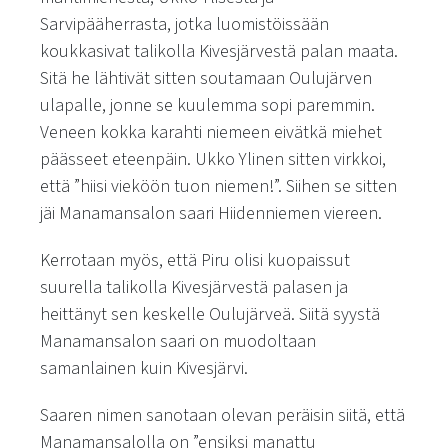
Sarvipääherrasta, jotka luomistöissään
koukkasivat talikolla Kivesjärvestä palan maata.
Sitä he lähtivät sitten soutamaan Oulujärven
ulapalle, jonne se kuulemma sopi paremmin.
Veneen kokka karahti niemeen eivätkä miehet
päässeet eteenpäin. Ukko Ylinen sitten virkkoi,
että
”hiisi vieköön tuon niemen!”.
Siihen se sitten
jäi Manamansalon saari Hiidenniemen viereen.
Kerrotaan myös, että Piru olisi kuopaissut
suurella talikolla Kivesjärvestä palasen ja
heittänyt sen keskelle Oulujärveä. Siitä syystä
Manamansalon saari on muodoltaan
samanlainen kuin Kivesjärvi.
Saaren nimen sanotaan olevan peräisin siitä, että
Manamansalolla on
”ensiksi manattu