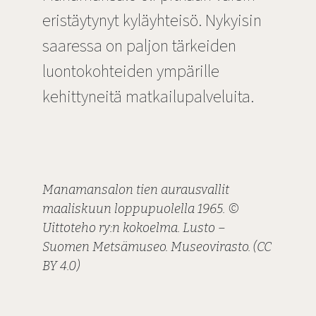
eristäytynyt kyläyhteisö. Nykyisin
saaressa on paljon tärkeiden
luontokohteiden ympärille
kehittyneitä matkailupalveluita.
Manamansalon tien aurausvallit
maaliskuun loppupuolella 1965. ©
Uittoteho ry:n kokoelma. Lusto –
Suomen Metsämuseo. Museovirasto. (CC
BY 4.0)