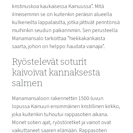
kristinuskoa kaukaisessa Kainuussa
”. Mitä
ilmeisemmin se on kuitenkin peräisin alueella
kulkeneilta lappalaisilta, jotka jättivät perintönsä
muihinkin seudun paikannimiin. Sen perusteella
Manamansalo tarkoittaa ”
hiekkakankaista
saarta, johon on helppo haudata vainajia”.
Ryöstelevät soturit
kaivoivat kannaksesta
salmen
Manamansaloon rakennettiin 1500-luvun
lopussa Kainuun ensimmäinen kristillinen kirkko,
joka kuitenkin tuhoutui rappasotien aikana.
Monet sotien ajat, ryöstöretket ja vainot ovat
vaikuttaneet saaren elämään. Rappasotien