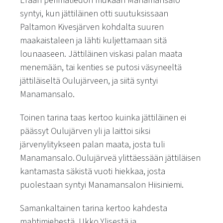
Erään perimätiedon mukaan Manamansalo
syntyi, kun jättiläinen otti suutuksissaan
Paltamon Kivesjärven kohdalta suuren
maakaistaleen ja lähti kuljettamaan sitä
lounaaseen. Jättiläinen viskasi palan maata
menemään, tai kenties se putosi väsyneeltä
jättiläiseltä Oulujärveen, ja siitä syntyi
Manamansalo.
Toinen tarina taas kertoo kuinka jättiläinen ei
päässyt Oulujärven yli ja laittoi siksi
järvenylitykseen palan maata, josta tuli
Manamansalo. Oulujärveä ylittäessään jättiläisen
kantamasta säkistä vuoti hiekkaa, josta
puolestaan syntyi Manamansalon Hiisiniemi.
Samankaltainen tarina kertoo kahdesta
mahtimiehestä, Ukko Ylisestä ja