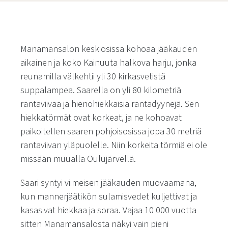
Manamansalon keskiosissa kohoaa jääkauden
aikainen ja koko Kainuuta halkova harju, jonka
reunamilla välkehtii yli 30 kirkasvetistä
suppalampea. Saarella on yli 80 kilometriä
rantaviivaa ja hienohiekkaisia rantadyynejä. Sen
hiekkatörmät ovat korkeat, ja ne kohoavat
paikoitellen saaren pohjoisosissa jopa 30 metriä
rantaviivan yläpuolelle. Niin korkeita törmiä ei ole
missään muualla Oulujärvellä.
Saari syntyi viimeisen jääkauden muovaamana,
kun mannerjäätikön sulamisvedet kuljettivat ja
kasasivat hiekkaa ja soraa. Vajaa 10 000 vuotta
sitten Manamansalosta näkyi vain pieni