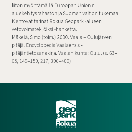
liiton myöntämällä Euroopan Unionin
aluekehitysrahaston ja Suomen valtion tukemaa
Kiehtovat tarinat Rokua Geopark -alueen
vetovoimatekijöiksi -hanketta.
Mäkelä, Simo (toim.) 2000. Vaala – Oulujärven
pitäjä. Encyclopedia Vaalaensis -
pitäjäntietosanakirja. Vaalan kunta: Oulu. (s. 63–
65, 149–159, 217, 396–400)