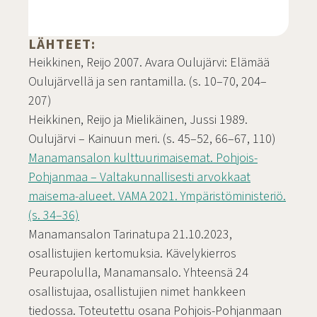
LÄHTEET:
Manamansalon muistomerkkikirkko
Heikkinen, Reijo 2007. Avara Oulujärvi: Elämää
Oulujärvellä ja sen rantamilla. (s. 10–70, 204–
207)
Heikkinen, Reijo ja Mielikäinen, Jussi 1989.
Oulujärvi – Kainuun meri. (s. 45–52, 66–67, 110)
Manamansalon kulttuurimaisemat. Pohjois-
Pohjanmaa – Valtakunnallisesti arvokkaat
maisema-alueet. VAMA 2021. Ympäristöministeriö.
(s. 34–36)
Manamansalon Tarinatupa 21.10.2023,
osallistujien kertomuksia. Kävelykierros
Peurapolulla, Manamansalo. Yhteensä 24
osallistujaa, osallistujien nimet hankkeen
tiedossa. Toteutettu osana Pohjois-Pohjanmaan