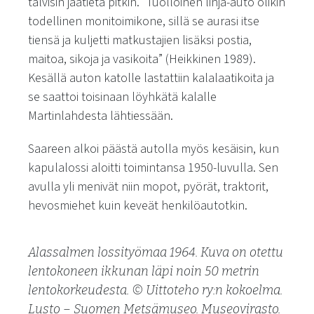
talvisin jäätietä pitkin.
”Tuolloinen linja-auto olikin
todellinen monitoimikone, sillä se aurasi itse
tiensä ja kuljetti matkustajien lisäksi postia,
maitoa, sikoja ja vasikoita”
(Heikkinen 1989).
Kesällä auton katolle lastattiin kalalaatikoita ja
se saattoi toisinaan löyhkätä kalalle
Martinlahdesta lähtiessään.
Saareen alkoi päästä autolla myös kesäisin, kun
kapulalossi aloitti toimintansa 1950-luvulla. Sen
avulla yli menivät niin mopot, pyörät, traktorit,
hevosmiehet kuin keveät henkilöautotkin.
Alassalmen lossityömaa 1964. Kuva on otettu
lentokoneen ikkunan läpi noin 50 metrin
lentokorkeudesta. © Uittoteho ry:n kokoelma.
Lusto – Suomen Metsämuseo. Museovirasto.