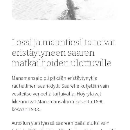
Lossi ja maantiesilta toivat
eristäytyneen saaren
matkailijoiden ulottuville
Manamansalo oli pitkään eristäytynyt ja
rauhallinen saari-idylli. Saarelle kuljettiin vain
vesiteitse veneellä tai laivalla. Höyrylaivat
liikennöivät Manamansaloon kesästä 1890
kesään 1938.
Autoilun yleistyessä saareen pääsi aluksi vain