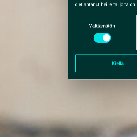
olet antanut heille tai joita o
Suostumuksen
Välttämätön
valinta
Kiellä