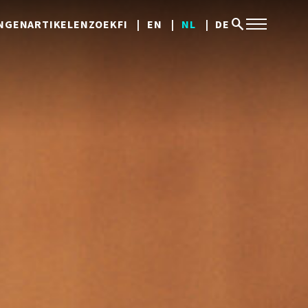
search
NGEN
ARTIKELEN
ZOEK
FI
EN
NL
DE