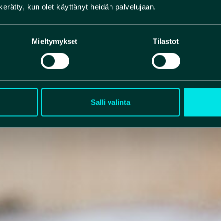
n kerätty, kun olet käyttänyt heidän palvelujaan.
Mieltymykset
Tilastot
Salli valinta