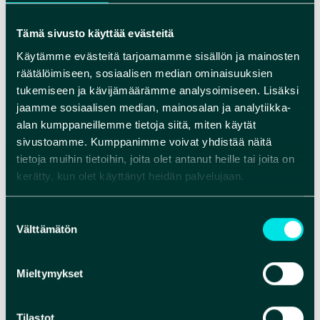
VISSEN
Geplaatst op
27 februari 2024
(16 juni 2025)
Tämä sivusto käyttää evästeitä
[…]
Käytämme evästeitä tarjoamamme sisällön ja mainosten
räätälöimiseen, sosiaalisen median ominaisuuksien
from Vissen
tukemiseen ja kävijämäärämme analysoimiseen. Lisäksi
Lees verder…
jaamme sosiaalisen median, mainosalan ja analytiikka-
alan kumppaneillemme tietoja siitä, miten käytät
Geplaatst in
Aktiviteetit
sivustoamme. Kumppanimme voivat yhdistää näitä
LANGLAUFEN IN ROKUA GEOPARK
tietoja muihin tietoihin, joita olet antanut heille tai joita on
kerätty, kun olet käyttänyt heidän palvelujaan.
Geplaatst op
27 februari 2024
(16 juni 2025)
[…]
Suostumuksen
Välttämätön
valinta
from Langlaufen in Rokua Geopark
Lees verder…
Mieltymykset
Geplaatst in
Aktiviteetit
SNEEUWSCHOENWANDELEN
Tilastot