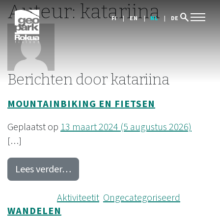
Auteur:
katariina
search
FI
EN
NL
DE
Berichten door katariina
MOUNTAINBIKING EN FIETSEN
Geplaatst op
13 maart 2024
(5 augustus 2026)
[…]
from Mountainbiking en fietsen
Lees verder…
Geplaatst in
Aktiviteetit
,
Ongecategoriseerd
WANDELEN