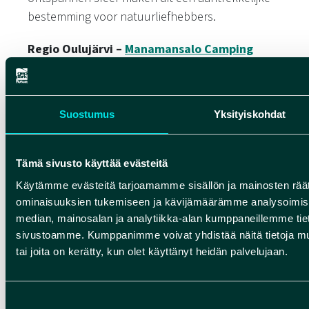
bestemming voor natuurliefhebbers.
Regio Oulujärvi –
Manamansalo Camping
Manamansalo Camping ligt op het eiland
Manamansalo aan het Oulujärvi-meer. De
Suostumus
Yksityiskohdat
camping biedt camperplaatsen,
kampeerplaatsen en vakantiehuisjes met directe
toegang tot prachtige zandstranden,
Tämä sivusto käyttää evästeitä
wandelroutes en de unieke natuur van UNESCO
Käytämme evästeitä tarjoamamme sisällön ja mainosten räät
Global Geopark Rokua.
ominaisuuksien tukemiseen ja kävijämäärämme analysoimise
median, mainosalan ja analytiikka-alan kumppaneillemme tieto
Regio Oulujärvi –
Manamansalon Portti
sivustoamme. Kumppanimme voivat yhdistää näitä tietoja muihin
tai joita on kerätty, kun olet käyttänyt heidän palvelujaan.
Manamansalon Portti biedt kampeer- en
camperplaatsen vlak bij enkele van de mooiste
stranden van het Oulujärvi-meer. Dankzij de
Suostumuksen