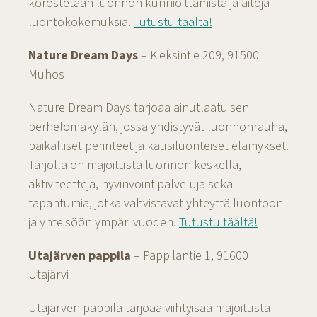
korostetaan luonnon kunnioittamista ja aitoja
luontokokemuksia.
Tutustu täältä!
Nature Dream Days
– Kieksintie 209, 91500
Muhos
Nature Dream Days tarjoaa ainutlaatuisen
perhelomakylän, jossa yhdistyvät luonnonrauha,
paikalliset perinteet ja kausiluonteiset elämykset.
Tarjolla on majoitusta luonnon keskellä,
aktiviteetteja, hyvinvointipalveluja sekä
tapahtumia, jotka vahvistavat yhteyttä luontoon
ja yhteisöön ympäri vuoden.
Tutustu täältä!
Utajärven pappila
– Pappilantie 1, 91600
Utajärvi
Utajärven pappila tarjoaa viihtyisää majoitusta