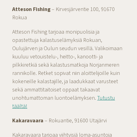
Atteson Fishing
– Kirvesjärventie 100, 91670
Rokua
Atteson Fishing tarjoaa monipuolisia ja
opastettuja kalastuselämyksiä Rokuan,
Oulujärven ja Oulun seudun vesillä. Valikoimaan
kuuluu vetouistelu-, heitto-, kanootti- ja
pilkkiretkiä sekä kalastusmatkoja Norjanmeren
rannikolle. Retket sopivat niin aloittelijoille kuin
kokeneille kalastajille, ja laadukkaat varusteet
sekä ammattitaitoiset oppaat takaavat
unohtumattoman luontoelämyksen.
Tutustu
täältä!
Kakaravaara
– Rokuantie, 91600 Utajärvi
Kakaravaara tarjoaa viihtyisiä loma-asuntoja