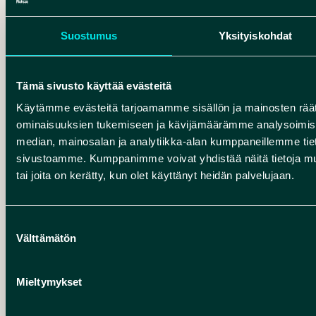
Talvikaudella palvelut ovat suljettuina, mutta
paritalot ovat käytössä ympäri vuoden.
Tutustu
Suostumus
Yksityiskohdat
täältä!
Naturest
– (Ei käyntiosoitetta ilmoitettu)
Tämä sivusto käyttää evästeitä
Käytämme evästeitä tarjoamamme sisällön ja mainosten räät
Naturest Oy on uuden ajan luontopalveluyritys
ominaisuuksien tukemiseen ja kävijämäärämme analysoimise
Pohjois-Pohjanmaalta, joka tarjoaa hyvinvointia,
median, mainosalan ja analytiikka-alan kumppaneillemme tieto
elämyksiä ja oivalluksia suomalaisen metsän ja
sivustoamme. Kumppanimme voivat yhdistää näitä tietoja muihin
tai joita on kerätty, kun olet käyttänyt heidän palvelujaan.
luonnon voimasta. Yritys keskittyy vastuulliseen
ja kestävään toimintaan sekä räätälöityihin
luontoelämyksiin niin yrityksille, kouluille kuin
Suostumuksen
kuluttajillekin. Naturest tunnetaan laadukkaista
Välttämätön
valinta
hyvinvointipalveluistaan,
ympäristövastuullisuudestaan ja vahvasta
Mieltymykset
pedagogisesta osaamisestaan.
Tutustu täältä!