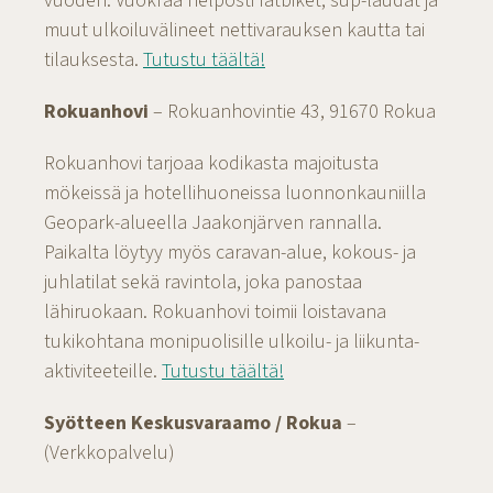
vuoden. Vuokraa helposti fatbiket, sup-laudat ja
muut ulkoiluvälineet nettivarauksen kautta tai
tilauksesta.
Tutustu täältä!
Rokuanhovi
– Rokuanhovintie 43, 91670 Rokua
Rokuanhovi tarjoaa kodikasta majoitusta
mökeissä ja hotellihuoneissa luonnonkauniilla
Geopark-alueella Jaakonjärven rannalla.
Paikalta löytyy myös caravan-alue, kokous- ja
juhlatilat sekä ravintola, joka panostaa
lähiruokaan. Rokuanhovi toimii loistavana
tukikohtana monipuolisille ulkoilu- ja liikunta-
aktiviteeteille.
Tutustu täältä!
Syötteen Keskusvaraamo / Rokua
–
(Verkkopalvelu)