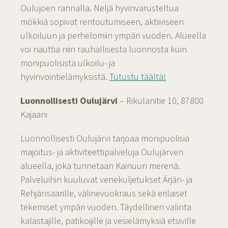
Oulujoen rannalla. Neljä hyvinvarusteltua
mökkiä sopivat rentoutumiseen, aktiiviseen
ulkoiluun ja perhelomiin ympäri vuoden. Alueella
voi nauttia niin rauhallisesta luonnosta kuin
monipuolisista ulkoilu- ja
hyvinvointielämyksistä.
Tutustu täältä!
Luonnollisesti Oulujärvi
– Rikulanitie 10, 87800
Kajaani
Luonnollisesti Oulujärvi tarjoaa monipuolisia
majoitus- ja aktiviteettipalveluja Oulujärven
alueella, joka tunnetaan Kainuun merenä.
Palveluihin kuuluvat venekuljetukset Ärjän- ja
Rehjänsaarille, välinevuokraus sekä erilaiset
tekemiset ympäri vuoden. Täydellinen valinta
kalastajille, patikoijille ja vesielämyksiä etsiville