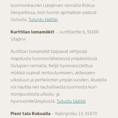
luonnonkauniin Lianjärven rannalla Rokua
Geoparkissa, noin tunnin ajomatkan päässä
Oulusta.
Tutustu täältä!
Kurttilan lomamökit
– Junttilantie 6, 91600
Utajärvi
Kurttilan lomamökit tarjoavat viihtyisää
majoitusta luonnonläheisessä ympäristössä
Oulujoen rannalla. Neljä hyvinvarusteltua
mökkiä sopivat rentoutumiseen, aktiiviseen
ulkoiluun ja perhelomiin ympäri vuoden. Alueella
voi nauttia niin rauhallisesta luonnosta kuin
monipuolisista ulkoilu- ja
hyvinvointielämyksistä.
Tutustu täältä!
Pieni talo Rokualla
– Railinpolku 13, 91670