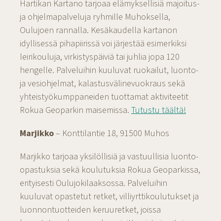
Hartikan Kartano tarjoaa elämyksellisiä majoitus-
ja ohjelmapalveluja ryhmille Muhoksella,
Oulujoen rannalla. Kesäkaudella kartanon
idyllisessä pihapiirissä voi järjestää esimerkiksi
leirikouluja, virkistyspäiviä tai juhlia jopa 120
hengelle. Palveluihin kuuluvat ruokailut, luonto-
ja vesiohjelmat, kalastusvälinevuokraus sekä
yhteistyökumppaneiden tuottamat aktiviteetit
Rokua Geoparkin maisemissa.
Tutustu täältä!
Marjikko
– Konttilantie 18, 91500 Muhos
Marjikko tarjoaa yksilöllisiä ja vastuullisia luonto-
opastuksia sekä koulutuksia Rokua Geoparkissa,
erityisesti Oulujokilaaksossa. Palveluihin
kuuluvat opastetut retket, villiyrttikoulutukset ja
luonnontuotteiden keruuretket, joissa