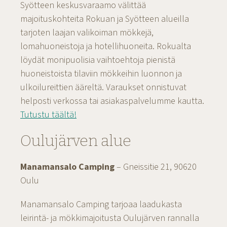
Syötteen keskusvaraamo välittää
majoituskohteita Rokuan ja Syötteen alueilla
tarjoten laajan valikoiman mökkejä,
lomahuoneistoja ja hotellihuoneita. Rokualta
löydät monipuolisia vaihtoehtoja pienistä
huoneistoista tilaviin mökkeihin luonnon ja
ulkoilureittien ääreltä. Varaukset onnistuvat
helposti verkossa tai asiakaspalvelumme kautta.
Tutustu täältä!
Oulujärven alue
Manamansalo Camping
– Gneissitie 21, 90620
Oulu
Manamansalo Camping tarjoaa laadukasta
leirintä- ja mökkimajoitusta Oulujärven rannalla