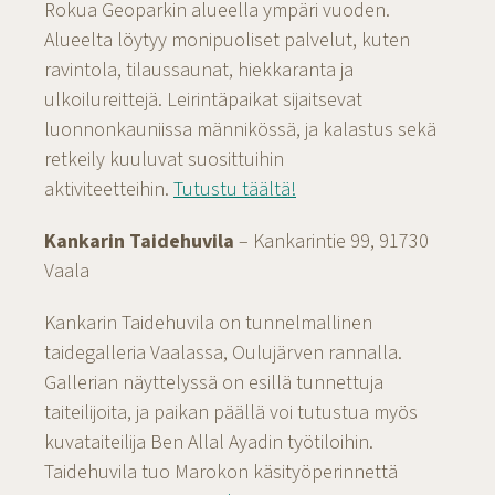
Rokua Geoparkin alueella ympäri vuoden.
Alueelta löytyy monipuoliset palvelut, kuten
ravintola, tilaussaunat, hiekkaranta ja
ulkoilureittejä. Leirintäpaikat sijaitsevat
luonnonkauniissa männikössä, ja kalastus sekä
retkeily kuuluvat suosittuihin
aktiviteetteihin.
Tutustu täältä!
Kankarin Taidehuvila
– Kankarintie 99, 91730
Vaala
Kankarin Taidehuvila on tunnelmallinen
taidegalleria Vaalassa, Oulujärven rannalla.
Gallerian näyttelyssä on esillä tunnettuja
taiteilijoita, ja paikan päällä voi tutustua myös
kuvataiteilija Ben Allal Ayadin työtiloihin.
Taidehuvila tuo Marokon käsityöperinnettä