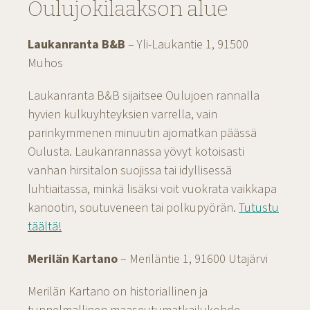
Oulujokilaakson alue
Laukanranta B&B
– Yli-Laukantie 1, 91500
Muhos
Laukanranta B&B sijaitsee Oulujoen rannalla
hyvien kulkuyhteyksien varrella, vain
parinkymmenen minuutin ajomatkan päässä
Oulusta. Laukanrannassa yövyt kotoisasti
vanhan hirsitalon suojissa tai idyllisessä
luhtiaitassa, minkä lisäksi voit vuokrata vaikkapa
kanootin, soutuveneen tai polkupyörän.
Tutustu
täältä!
Merilän Kartano
– Meriläntie 1, 91600 Utajärvi
Merilän Kartano on historiallinen ja