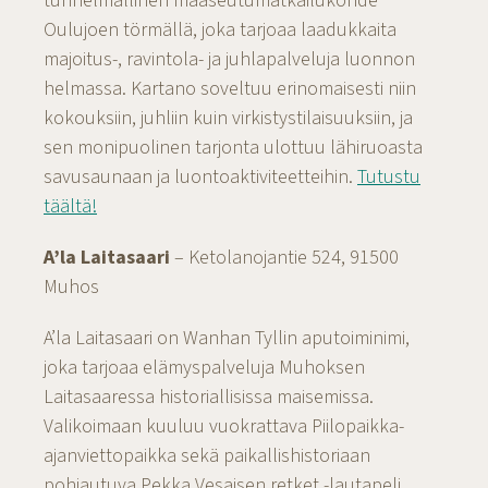
tunnelmallinen maaseutumatkailukohde
Oulujoen törmällä, joka tarjoaa laadukkaita
majoitus-, ravintola- ja juhlapalveluja luonnon
helmassa. Kartano soveltuu erinomaisesti niin
kokouksiin, juhliin kuin virkistystilaisuuksiin, ja
sen monipuolinen tarjonta ulottuu lähiruoasta
savusaunaan ja luontoaktiviteetteihin.
Tutustu
täältä!
A’la Laitasaari
– Ketolanojantie 524, 91500
Muhos
A’la Laitasaari on Wanhan Tyllin aputoiminimi,
joka tarjoaa elämyspalveluja Muhoksen
Laitasaaressa historiallisissa maisemissa.
Valikoimaan kuuluu vuokrattava Piilopaikka-
ajanviettopaikka sekä paikallishistoriaan
pohjautuva Pekka Vesaisen retket -lautapeli,