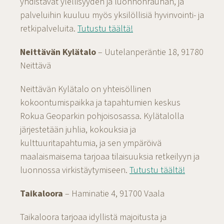
yhdistävät ylellisyyden ja luonnonrauhan, ja
palveluihin kuuluu myös yksilöllisiä hyvinvointi- ja
retkipalveluita.
Tutustu täältä!
Neittävän Kylätalo
– Uutelanperäntie 18, 91780
Neittävä
Neittävän Kylätalo on yhteisöllinen
kokoontumispaikka ja tapahtumien keskus
Rokua Geoparkin pohjoisosassa. Kylätalolla
järjestetään juhlia, kokouksia ja
kulttuuritapahtumia, ja sen ympäröivä
maalaismaisema tarjoaa tilaisuuksia retkeilyyn ja
luonnossa virkistäytymiseen.
Tutustu täältä!
Taikaloora
– Haminatie 4, 91700 Vaala
Taikaloora tarjoaa idyllistä majoitusta ja