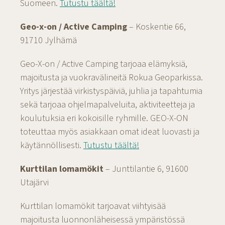
Suomeen.
Tutustu täältä!
Geo-x-on / Active Camping
– Koskentie 66,
91710 Jylhämä
Geo-X-on / Active Camping tarjoaa elämyksiä,
majoitusta ja vuokravälineitä Rokua Geoparkissa.
Yritys järjestää virkistyspäiviä, juhlia ja tapahtumia
sekä tarjoaa ohjelmapalveluita, aktiviteetteja ja
koulutuksia eri kokoisille ryhmille. GEO-X-ON
toteuttaa myös asiakkaan omat ideat luovasti ja
käytännöllisesti.
Tutustu täältä!
Kurttilan lomamökit
– Junttilantie 6, 91600
Utajärvi
Kurttilan lomamökit tarjoavat viihtyisää
majoitusta luonnonläheisessä ympäristössä