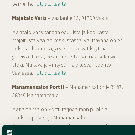
perheille.
Tutustu täältä!
Majatalo Varis
– Vaalantie 13, 91700 Vaala
Majatalo Varis tarjoaa edullista ja kodikasta
majoitusta Vaalan keskustassa. Valittavana on eri
kokoisia huoneita, ja vieraat voivat käyttää
yhteiskeittiötä, pesuhuonetta, saunaa sekä wc-
tiloja. Mukava ja viihtyisä majoitusvaihtoehto
Vaalassa.
Tutustu täältä!
Manamansalon Portti
– Manamansalontie 3187,
88340 Manamansalo
Manamansalon Portti tarjoaa monipuolisia
matkailupalveluja Manamansalon
Martinlahdessa, mukaan lukien caravan-alueen,
ravintolan, majoituksen ja kyläkaupan.