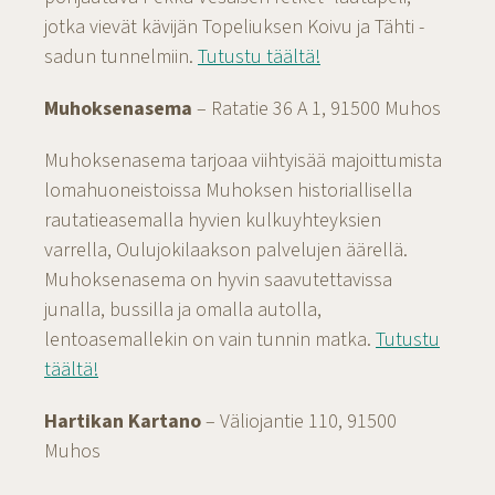
jotka vievät kävijän Topeliuksen Koivu ja Tähti -
sadun tunnelmiin.
Tutustu täältä!
Muhoksenasema
– Ratatie 36 A 1, 91500 Muhos
Muhoksenasema tarjoaa viihtyisää majoittumista
lomahuoneistoissa Muhoksen historiallisella
rautatieasemalla hyvien kulkuyhteyksien
varrella, Oulujokilaakson palvelujen äärellä.
Muhoksenasema on hyvin saavutettavissa
junalla, bussilla ja omalla autolla,
lentoasemallekin on vain tunnin matka.
Tutustu
täältä!
Hartikan Kartano
– Väliojantie 110, 91500
Muhos