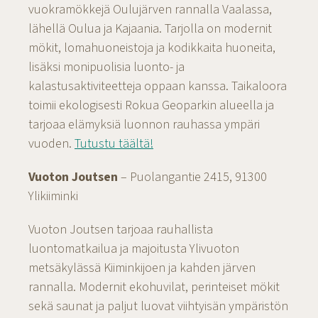
vuokramökkejä Oulujärven rannalla Vaalassa,
lähellä Oulua ja Kajaania. Tarjolla on modernit
mökit, lomahuoneistoja ja kodikkaita huoneita,
lisäksi monipuolisia luonto- ja
kalastusaktiviteetteja oppaan kanssa. Taikaloora
toimii ekologisesti Rokua Geoparkin alueella ja
tarjoaa elämyksiä luonnon rauhassa ympäri
vuoden.
Tutustu täältä!
Vuoton Joutsen
– Puolangantie 2415, 91300
Ylikiiminki
Vuoton Joutsen tarjoaa rauhallista
luontomatkailua ja majoitusta Ylivuoton
metsäkylässä Kiiminkijoen ja kahden järven
rannalla. Modernit ekohuvilat, perinteiset mökit
sekä saunat ja paljut luovat viihtyisän ympäristön