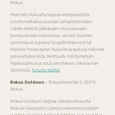
Rokua
Pieni talo Rokualla tarjoaa elämyksellistä
luontomatkailua suoraan pihapiiristä käsin.
Lähde retkelle jääkauden muovaamaan
kumpuilevaan maisemaan, vieraile Suomen
syvimmässä supassa Syvyydenkaivossa tai
ihastele Pookivaaran huipulta avautuvia näkymiä
palovartiotornista. Rentoudu mäntymetsän
hiljaisuudessa ja nauti perinteisen ulkosaunan
lämmöstä.
Tutustu täältä!
Rokua Outdoors
– Rokuanhovintie 2, 91670
Rokua
Rokua Outdoors tarjoaa välinevuokrausta
Rokuan Geoparkin upeissa maisemissa ympäri