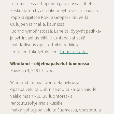
historiallisessa Utajärven pappilassa, lähellä
keskustaa ja hyvien liikenneyhteyksien päässä.
Pappila sijaitsee Rokua Geopark -alueella
Oulujoen rannalla, kauniissa
luonnonympäristössä. Läheltä löytyvät patikka-
ja pyhiinvaellusreitit, liikuntapaikat sekä
mahdollisuus opastettuihin retkiin ja
lentokenttäkuljetukseen.
Tutustu täältä!
Windland – ohjelmapalvelut luonnossa
–
Ruiskuja 4, 91910 Tupos
Windland tarjoaa luontoelämyksiä ja
opaspalveluita Oulun seudulla kaikenikäisille.
Valikoimaan kuuluu luontoretkiä,
rentoutusohjelmia aikuisille,
matkanjohtajapalveluita Suomessa, opastettuja