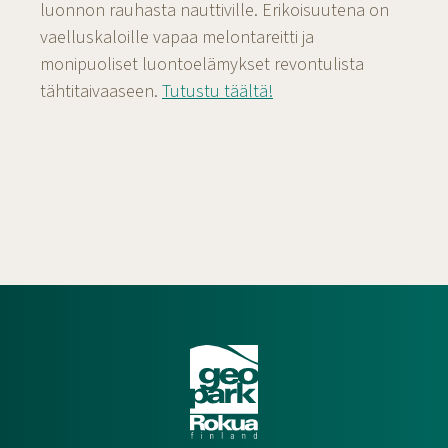
luonnon rauhasta nauttiville. Erikoisuutena on
vaelluskaloille vapaa melontareitti ja
monipuoliset luontoelämykset revontulista
tähtitaivaaseen.
Tutustu täältä!