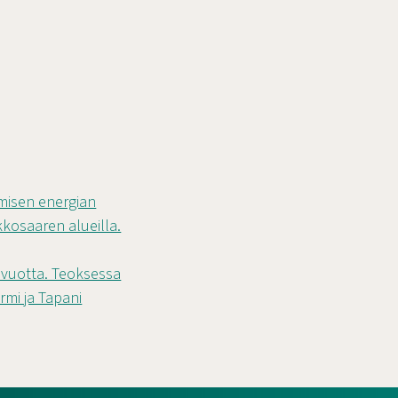
rmisen energian
osaaren alueilla.
a vuotta. Teoksessa
rmi ja Tapani