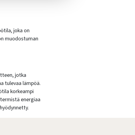
tila, joka on
e on muodostuman
teen, jotka
aa tulevaa lämpöä.
tila korkeampi
eotermistä energiaa
 hyödynnetty.