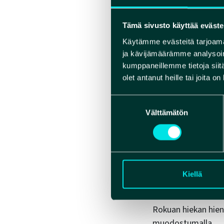
Hautavajoama löydet
kohta, jossa Muho
Tämä sivusto käyttää eväste
Kieksin kylässä Le
Käytämme evästeitä tarjoama
kutsutun konglomer
ja kävijämäärämme analysoim
Muodostuman reuna 
kumppaneillemme tietoja siitä
sukeltaa syvälle ma
olet antanut heille tai joita o
Suostumuksen
Välttämätön
valinta
Muhos-mu
syntyyn
Muhos-muodostumal
Kiellä
hioivat pehmeää hi
muodostumasta valt
Rokuan hiekan hieno
muodostumalla.