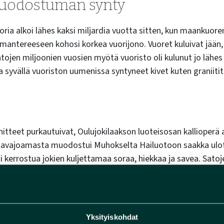
odostuman synty
ia alkoi lähes kaksi miljardia vuotta sitten, kun maankuore
smantereeseen kohosi korkea vuorijono. Vuoret kuluivat jään, 
tojen miljoonien vuosien myötä vuoristo oli kulunut jo lähes
syvällä vuoriston uumenissa syntyneet kivet kuten graniitit 
nitteet purkautuivat, Oulujokilaakson luoteisosan kallioperä 
utavajoamasta muodostui Muhokselta Hailuotoon saakka ulo
koi kerrostua jokien kuljettamaa soraa, hiekkaa ja savea. Sato
joama täyttyi, ja kerrostumat kovettuivat kiviksi, joita on p
a ennen graniittista kallioperää.
Yksityiskohdat