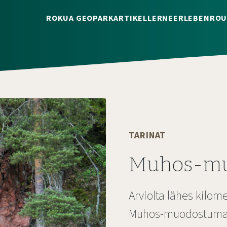
ROKUA GEOPARK
ARTIKEL
LERNE
ERLEBEN
ROU
TARINAT
Muhos-m
Arviolta lähes kilom
Muhos-muodostuma o