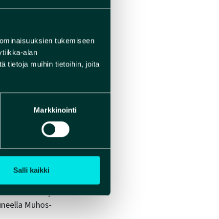
 1930-luvulla. Ainoa
, on Muhoksen
ksen eli niin
 ominaisuuksien tukemiseen
 rauhoitettu.
tiikka-alan
peruskallio
ietoja muihin tietoihin, joita
Markkinointi
parkin
sa. Kun jäämassat
Salli kaikki
vaiheessa Muhos-
 hiekkamäärä ja
tuneella Muhos-