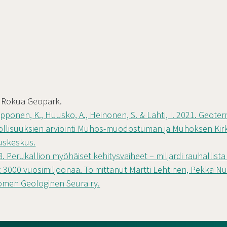
. Rokua Geopark.
iipponen, K., Huusko, A., Heinonen, S. & Lahti, I. 2021. Geote
lisuuksien arviointi Muhos-muodostuman ja Muhoksen Kirkk
uskeskus.
98. Perukallion myöhäiset kehitysvaiheet – miljardi rauhallist
 3000 vuosimiljoonaa. Toimittanut Martti Lehtinen, Pekka Nu
omen Geologinen Seura ry.