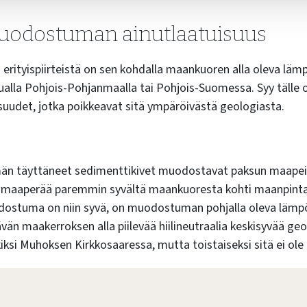
odostuman ainutlaatuisuus
rityispiirteistä on sen kohdalla maankuoren alla oleva lämpö
ualla Pohjois-Pohjanmaalla tai Pohjois-Suomessa. Syy täll
isuudet, jotka poikkeavat sitä ympäröivästä geologiasta.
män täyttäneet sedimenttikivet muodostavat paksun maapeit
ta maaperää paremmin syvältä maankuoresta kohti maanpint
stuma on niin syvä, on muodostuman pohjalla oleva lämpö
ävän maakerroksen alla piilevää hiilineutraalia keskisyvää g
iksi Muhoksen Kirkkosaaressa, mutta toistaiseksi sitä ei ole