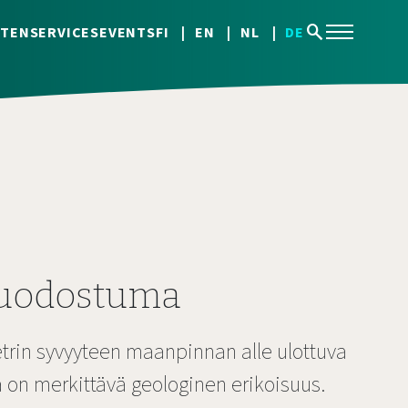
search
TEN
SERVICES
EVENTS
FI
EN
NL
DE
uodostuma
etrin syvyyteen maanpinnan alle ulottuva
n merkittävä geologinen erikoisuus.