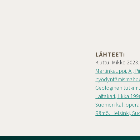
LÄHTEET:
Kiuttu, Mikko 2023
Martinkauppi, A., P
hyödyntämismahdol
Geologinen tutkim
Laitakari, Ilkka 19
Suomen kallioperä:
Rämö. Helsinki, Su