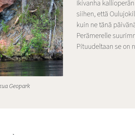
Ikivanha kallioperän
siihen, että Oulujok
kuin ne tänä päivän
Perämerelle suurimmi
Pituudeltaan se on n
okua Geopark