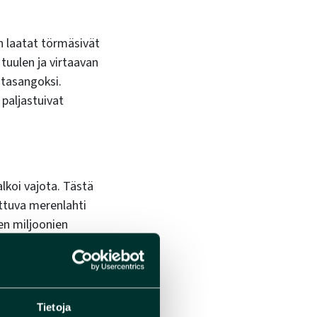
n laatat törmäsivät
tuulen ja virtaavan
 tasangoksi.
paljastuivat
alkoi vajota. Tästä
ttuva merenlahti
jen miljoonien
aikoin satojen
Tietoja