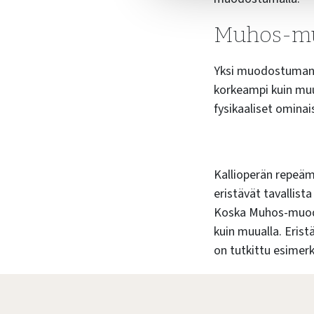
Muhos-mu
Yksi muodostuman e
korkeampi kuin mu
fysikaaliset omina
Kallioperän repeä
eristävät tavallis
Koska Muhos-muodo
kuin muualla. Erist
on tutkittu esimerk