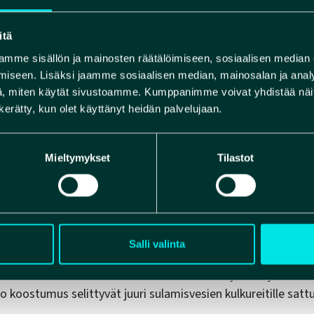
tiin vasta, kun Oulujoen vesivoimaloita alettiin valmistella
s-muodostuman kivettynyttä soraa voi nähdä maanpinnalla
itä
mmenpolku-luontoreitin varrella. Muodostuman alimman kerro
mme sisällön ja mainosten räätälöimiseen, sosiaalisen median
aatin paljastuman vuoksi rantakallio on luonnonsuojelulailla
iseen. Lisäksi jaamme sosiaalisen median, mainosalan ja analy
erottuu maisemassa portaana, jonka kohdalla graniittinen 
, miten käytät sivustoamme. Kumppanimme voivat yhdistää näitä t
anpinnan alle.
n kerätty, kun olet käyttänyt heidän palvelujaan.
Mieltymykset
Tilastot
odostuman vaikutus Rokua Geo
la on tärkeä merkitys koko Rokua Geoparkin syntytarinas
Salli valinta
ekkakiveä jääkauden aikana, vesimassat kuljettivat sulamis
aisat hiekkamäärät kohti Rokuaa. Rokuan ydinharjun suuri
 koostumus selittyvät juuri sulamisvesien kulkureitille sat