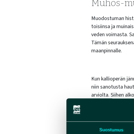
Muhos-mu
Muodostuman histor
toisiinsa ja muinai
veden voimasta. Sa
Tämän seurauksena 
maanpinnalle.
Kun kallioperän jän
niin sanotusta ha
arviolta. Siihen al
vuosien kuluessa va
metrien paksuudelt
Suostumus