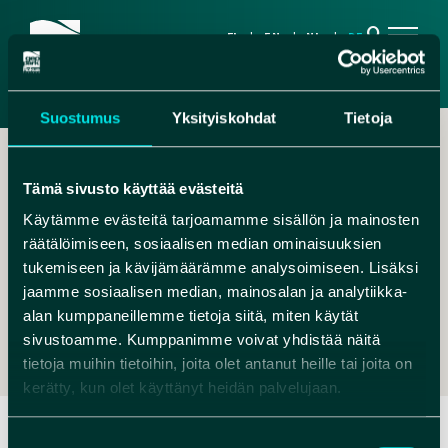
search
FI
EN
NL
DE
Suostumus
Yksityiskohdat
Tietoja
Tämä sivusto käyttää evästeitä
Käytämme evästeitä tarjoamamme sisällön ja mainosten
räätälöimiseen, sosiaalisen median ominaisuuksien
,
tukemiseen ja kävijämäärämme analysoimiseen. Lisäksi
jaamme sosiaalisen median, mainosalan ja analytiikka-
LIMINGANLAHTI@METSA.FI
alan kumppaneillemme tietoja siitä, miten käytät
+358 206 39 6059
sivustoamme. Kumppanimme voivat yhdistää näitä
tietoja muihin tietoihin, joita olet antanut heille tai joita on
kerätty, kun olet käyttänyt heidän palvelujaan.
Suostumuksen