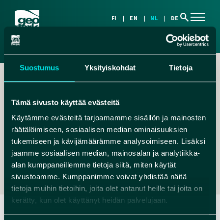
search
FI
EN
NL
DE
Suostumus
Yksityiskohdat
Tietoja
Tämä sivusto käyttää evästeitä
Käytämme evästeitä tarjoamamme sisällön ja mainosten
räätälöimiseen, sosiaalisen median ominaisuuksien
,
tukemiseen ja kävijämäärämme analysoimiseen. Lisäksi
LIMINGANLAHTI@METSA.FI
jaamme sosiaalisen median, mainosalan ja analytiikka-
+358 206 39 6059
alan kumppaneillemme tietoja siitä, miten käytät
sivustoamme. Kumppanimme voivat yhdistää näitä
tietoja muihin tietoihin, joita olet antanut heille tai joita on
kerätty, kun olet käyttänyt heidän palvelujaan.