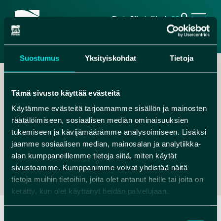
search
FI
EN
NL
DE
Suostumus
Yksityiskohdat
Tietoja
Tämä sivusto käyttää evästeitä
Käytämme evästeitä tarjoamamme sisällön ja mainosten
räätälöimiseen, sosiaalisen median ominaisuuksien
,
tukemiseen ja kävijämäärämme analysoimiseen. Lisäksi
jaamme sosiaalisen median, mainosalan ja analytiikka-
MIKKO.KIUTTU@HUMANPOLIS.FI
alan kumppaneillemme tietoja siitä, miten käytät
+ 358 40 172 7513
sivustoamme. Kumppanimme voivat yhdistää näitä
tietoja muihin tietoihin, joita olet antanut heille tai joita on
kerätty, kun olet käyttänyt heidän palvelujaan.
Suostumuksen