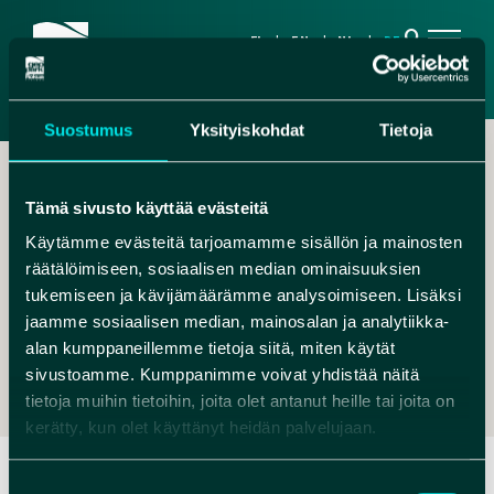
search
FI
EN
NL
DE
Suostumus
Yksityiskohdat
Tietoja
Tämä sivusto käyttää evästeitä
Käytämme evästeitä tarjoamamme sisällön ja mainosten
räätälöimiseen, sosiaalisen median ominaisuuksien
,
tukemiseen ja kävijämäärämme analysoimiseen. Lisäksi
jaamme sosiaalisen median, mainosalan ja analytiikka-
MYYNTI@ROKUA.COM
alan kumppaneillemme tietoja siitä, miten käytät
+358207819200
sivustoamme. Kumppanimme voivat yhdistää näitä
tietoja muihin tietoihin, joita olet antanut heille tai joita on
kerätty, kun olet käyttänyt heidän palvelujaan.
Suostumuksen