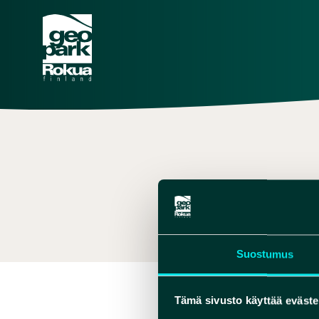
MYYNT
,
+35820
Suostumus
Tämä sivusto käyttää eväste