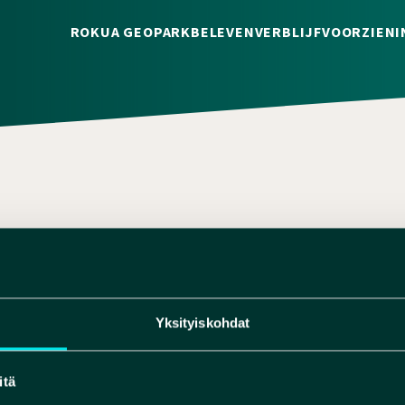
ROKUA GEOPARK
BELEVEN
VERBLIJF
VOORZIENI
I@ROKUA.COM
7819200
Yksityiskohdat
itä