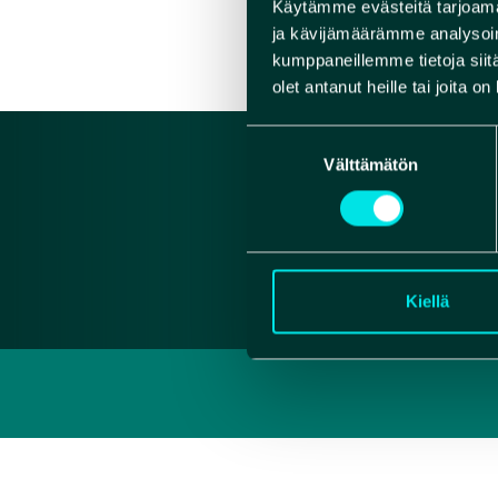
Käytämme evästeitä tarjoama
VERK
ja kävijämäärämme analysoim
kumppaneillemme tietoja siitä
olet antanut heille tai joita o
Suostumuksen
Välttämätön
valinta
Kiellä