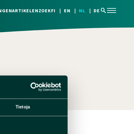
search
NGEN
ARTIKELEN
ZOEK
FI
EN
NL
DE
Tietoja