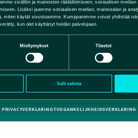
mme sisällön ja mainosten räätälöimiseen, sosiaalisen median
KOSIVUT
iseen. Lisäksi jaamme sosiaalisen median, mainosalan ja analy
, miten käytät sivustoamme. Kumppanimme voivat yhdistää näitä t
n kerätty, kun olet käyttänyt heidän palvelujaan.
Mieltymykset
Tilastot
Facebook
Instagram
YouTube
Salli valinta
PRIVACYVERKLARING
TOEGANKELIJKHEIDSVERKLARING