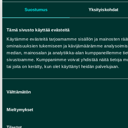
Suostumus
Yksityiskohdat
Tämä sivusto käyttää evästeitä
Käytämme evästeitä tarjoamamme sisällön ja mainosten räät
ominaisuuksien tukemiseen ja kävijämäärämme analysoimise
median, mainosalan ja analytiikka-alan kumppaneillemme tieto
sivustoamme. Kumppanimme voivat yhdistää näitä tietoja muihin
tai joita on kerätty, kun olet käyttänyt heidän palvelujaan.
Suostumuksen
Välttämätön
Kirkkosaaren taidetyöpaja
valinta
Muhoksen Kirkkosaareen toteutetaan Metsää
Mieltymykset
puilta -ympäristötaidetyöpaja. Taideteoksen
valmistamiseen ovat tervetulleita osallistumaan
Tilastot