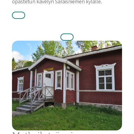
opastetun kävelyn Säräisniemen kylälle.