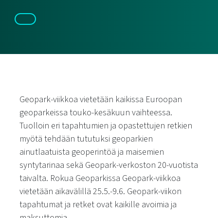
Geopark-viikkoa vietetään kaikissa Euroopan
geoparkeissa touko-kesäkuun vaihteessa.
Tuolloin eri tapahtumien ja opastettujen retkien
myötä tehdään tututuksi geoparkien
ainutlaatuista geoperintöä ja maisemien
syntytarinaa sekä Geopark-verkoston 20-vuotista
taivalta. Rokua Geoparkissa Geopark-viikkoa
vietetään aikavälillä 25.5.-9.6. Geopark-viikon
tapahtumat ja retket ovat kaikille avoimia ja
maksuttomia.