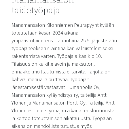
Manamansalon
taidetyöpaja
Manamansalon Kilonniemen Peurapyyntikylään
toteutetaan kesän 2024 aikana
ympäristötaideteos. Lauantaina 25.5. järjestetään
työpaja teoksen sijaintipaikan valmistelemiseksi
rakentamista varten. Työpaja alkaa klo 10.
Tilaisuus on kaikille avoin ja maksuton,
ennakkoilmoittautumista ei tarvita. Tarjolla on
kahvia, mehua ja purtavaa. Työpajan
järjestämisestä vastaavat Humanpolis Oy,
Manamansalon kyläyhdistys ry, taiteilija Antti
Ylönen ja Manamansalon Portti Oy. Taiteilija Antti
Ylönen esittelee työpajan aikana teosluonnosta
ja kertoo toteuttamisen aikataulusta. Työpajan
aikana on mahdollista tutustua myös