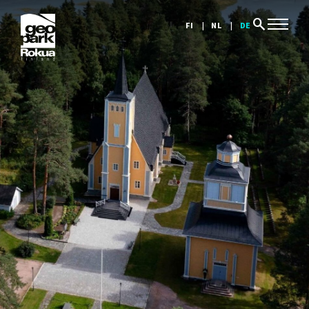
search
FI
NL
DE