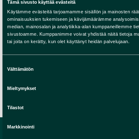
Tämä sivusto käyttää evästeitä
fertige Routenvorschläge für deine ein-
Käytämme evästeitä tarjoamamme sisällön ja mainosten räät
oder mehrtägige Reise im Rokua
ominaisuuksien tukemiseen ja kävijämäärämme analysoimise
Geopark zusammengestellt. Entlang
median, mainosalan ja analytiikka-alan kumppaneillemme tieto
der Rundwege findest du unsere
sivustoamme. Kumppanimme voivat yhdistää näitä tietoja muihin
tai joita on kerätty, kun olet käyttänyt heidän palvelujaan.
schönsten Natur- und Kulturziele sowie
vielfältige Dienstleistungen. Schnapp dir
dein Auto oder Fahrrad und begib dich
Suostumuksen
Välttämätön
valinta
auf die Spuren der Eiszeit ins Oulujoki-
Tal, nach Rokua oder an den Oulujärvi!
Mieltymykset
„Jääkauden jäljillä“ Rundwege
Tilastot
Markkinointi