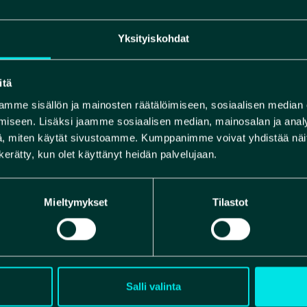
Yksityiskohdat
itä
mme sisällön ja mainosten räätälöimiseen, sosiaalisen median
iseen. Lisäksi jaamme sosiaalisen median, mainosalan ja analy
, miten käytät sivustoamme. Kumppanimme voivat yhdistää näitä t
n kerätty, kun olet käyttänyt heidän palvelujaan.
Mieltymykset
Tilastot
Salli valinta