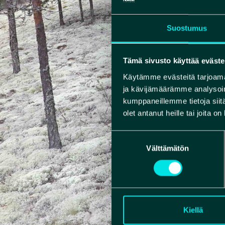
Suostumus
Tämä sivusto käyttää eväste
Käytämme evästeitä tarjoama
ja kävijämäärämme analysoim
kumppaneillemme tietoja siitä
olet antanut heille tai joita o
Suostumuksen
Välttämätön
valinta
Kiellä