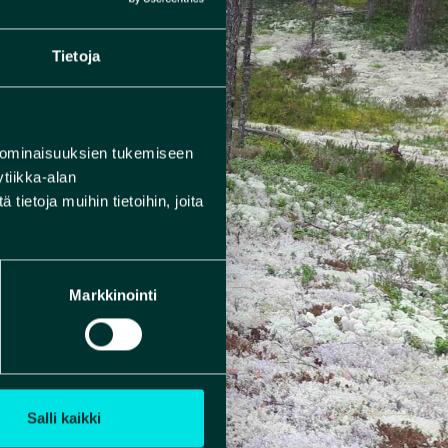
Tietoja
 ominaisuuksien tukemiseen
tiikka-alan
ietoja muihin tietoihin, joita
Markkinointi
Salli kaikki