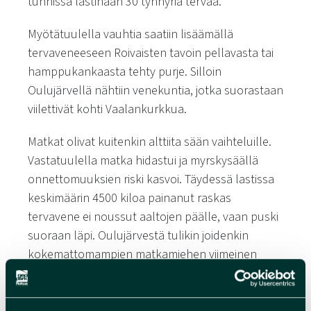
tunnissa lastinaan 30 tynnyriä tervaa.
Myötätuulella vauhtia saatiin lisäämällä
tervaveneeseen Roivaisten tavoin pellavasta tai
hamppukankaasta tehty purje. Silloin
Oulujärvellä nähtiin venekuntia, jotka suorastaan
viilettivät kohti Vaalankurkkua.
Matkat olivat kuitenkin alttiita sään vaihteluille.
Vastatuulella matka hidastui ja myrskysäällä
onnettomuuksien riski kasvoi. Täydessä lastissa
keskimäärin 4500 kiloa painanut raskas
tervavene ei noussut aaltojen päälle, vaan puski
suoraan läpi. Oulujärvestä tulikin joidenkin
kokemattomampien matkamiehen viimeinen
tyyssija.
Kirppujen ja rosvojen