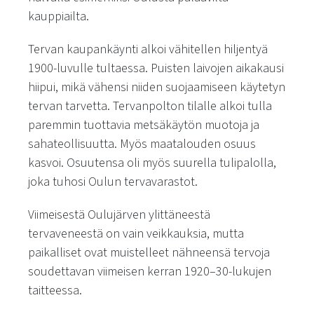
kauppiailta.
Tervan kaupankäynti alkoi vähitellen hiljentyä
1900-luvulle tultaessa. Puisten laivojen aikakausi
hiipui, mikä vähensi niiden suojaamiseen käytetyn
tervan tarvetta. Tervanpolton tilalle alkoi tulla
paremmin tuottavia metsäkäytön muotoja ja
sahateollisuutta. Myös maatalouden osuus
kasvoi. Osuutensa oli myös suurella tulipalolla,
joka tuhosi Oulun tervavarastot.
Viimeisestä Oulujärven ylittäneestä
tervaveneestä on vain veikkauksia, mutta
paikalliset ovat muistelleet nähneensä tervoja
soudettavan viimeisen kerran 1920–30-lukujen
taitteessa.