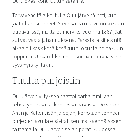
Oulujokea kohti Oulun satamia.
Tervaveneitä alkoi tulla Oulujärveltä heti, kun
jäät olivat sulaneet. Yleensä näin kävi toukokuun
puolivälissä, mutta esimerkiksi vuonna 1867 jäät
sulivat vasta juhannuksena. Parasta ja kiireisintä
aikaa oli keskikesä kesäkuun lopusta heinäkuun
loppuun. Uhkarohkeimmat soutivat tervaa vielä
syysmyrskyilläkin.
Tuulta purjeisiin
Oulujärven ylityksen saattoi parhaimmillaan
tehdä yhdessä tai kahdessa päivässä. Roivaisen
Antin ja Kallen, isän ja pojan, kerrotaan tehneen
purjeiden avulla epävirallisen matkaennätyksen
taittamalla Oulujärven selän peräti kuudessa