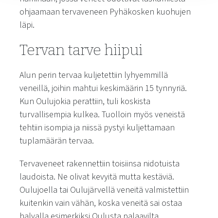
ohjaamaan tervaveneen Pyhäkosken kuohujen
läpi.
Tervan tarve hiipui
Alun perin tervaa kuljetettiin lyhyemmillä
veneillä, joihin mahtui keskimäärin 15 tynnyriä.
Kun Oulujokia perattiin, tuli koskista
turvallisempia kulkea. Tuolloin myös veneistä
tehtiin isompia ja niissä pystyi kuljettamaan
tuplamäärän tervaa.
Tervaveneet rakennettiin toisiinsa nidotuista
laudoista. Ne olivat kevyitä mutta kestäviä.
Oulujoella tai Oulujärvellä veneitä valmistettiin
kuitenkin vain vähän, koska veneitä sai ostaa
halvalla esimerkiksi Oulusta palaavilta