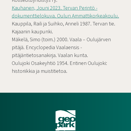
Kotiseutuyhdistys ry.
Kauhanen, Jouni 2023. Tervan Perintö -
dokumenttielokuva. Oulun Ammattikorkeakoulu.
Kauppila, Raili ja Suihko, Anneli 1987. Tervan tie.
Kajaanin kaupunki.
Mäkelä, Simo (toim.) 2000. Vaala – Oulujärven
pitäjä. Encyclopedia Vaalaensis -
pitäjäntietosanakirja. Vaalan kunta.
Oulujoki Osakeyhtiö 1954. Entinen Oulujoki:
historiikkia ja muistitietoa.