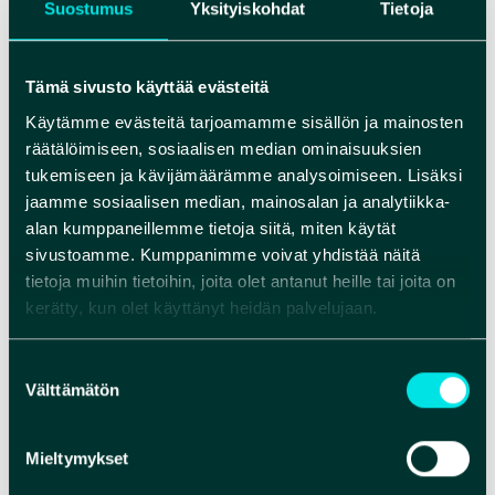
Suostumus
Yksityiskohdat
Tietoja
armoilla
Tämä sivusto käyttää evästeitä
Parempia matkasäitä jäätiin odottamaan saarten
suojiin. Joskus myrskyjen tyyntymistä saatettiin
Käytämme evästeitä tarjoamamme sisällön ja mainosten
odottaa viikkojenkin ajan. Vaikka matkalle
räätälöimiseen, sosiaalisen median ominaisuuksien
tukemiseen ja kävijämäärämme analysoimiseen. Lisäksi
pakattiin mukaan leipää, voita, suolakalaa ja
jaamme sosiaalisen median, mainosalan ja analytiikka-
kapahaukia, niin joskus eväät loppuivat, kun
alan kumppaneillemme tietoja siitä, miten käytät
matka venyi. Toisinaan myös paikalliset rosvot
sivustoamme. Kumppanimme voivat yhdistää näitä
saattoivat viedä yön pimeydessä tervansoutajien
tietoja muihin tietoihin, joita olet antanut heille tai joita on
eväät ja jopa purjeet.
kerätty, kun olet käyttänyt heidän palvelujaan.
Ärjänselän myrskyillä suosittu tuulenpitopaikka
Suostumuksen
oli Kaivanto, jossa saattoi päästä taloonkin
Välttämätön
valinta
lepäämään. Kerrotaan, että Kaivannon suuret
kirput mäkättivät aina tyytyväisinä, kun näkivät
Mieltymykset
uusien tulokkaiden saapuvan.