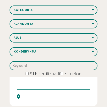
Kategoria:
Ajankohta:
Alue:
Kohderyhmä:
STF-sertifikaatti
Esteetön