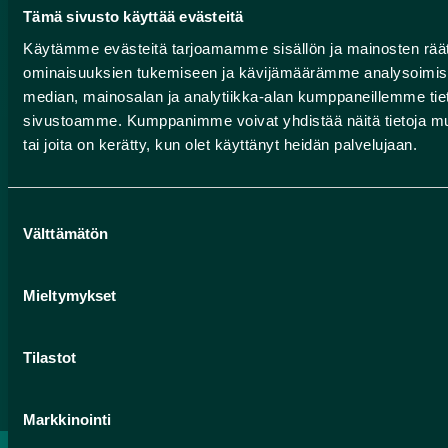
kivilajiltaan pegmatiittigraniittia, joka kiteytyi syvällä
Tämä sivusto käyttää evästeitä
muinaisvuoriston uumenissa.
Käytämme evästeitä tarjoamamme sisällön ja mainosten räät
ominaisuuksien tukemiseen ja kävijämäärämme analysoimise
median, mainosalan ja analytiikka-alan kumppaneillemme tieto
sivustoamme. Kumppanimme voivat yhdistää näitä tietoja muihin
tai joita on kerätty, kun olet käyttänyt heidän palvelujaan.
Suostumuksen
Välttämätön
valinta
Mieltymykset
Facebook
Instagram
YouTube
Tilastot
Markkinointi