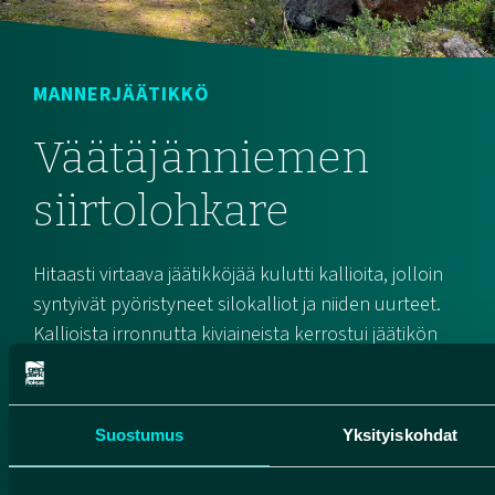
MANNERJÄÄTIKKÖ
Väätäjänniemen
siirtolohkare
Hitaasti virtaava jäätikköjää kulutti kallioita, jolloin
syntyivät pyöristyneet silokalliot ja niiden uurteet.
Kallioista irronnutta kiviaineista kerrostui jäätikön
pohjalle ja reunoille moreeneiksi. Jäätikön mukana
kulkeutui myös siirtolohkareiksi kutsuttuja isoja
kivenkappaleita. Väätäjänniemellä Vaalassa
Suostumus
Yksityiskohdat
sijaitseva siirtolohkare on pienen omakotitalon
kokoinen, ja painaa satoja tuhansia kiloja. Se on