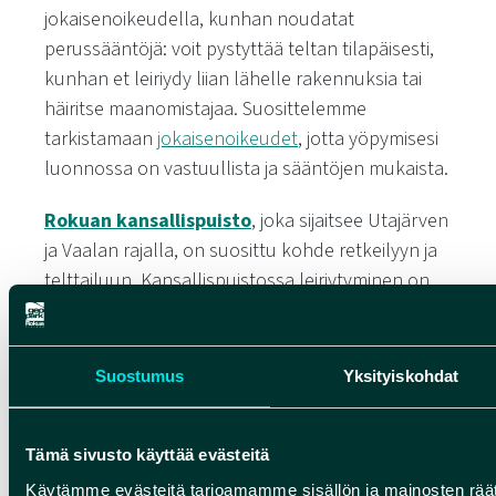
jokaisenoikeudella, kunhan noudatat
perussääntöjä: voit pystyttää teltan tilapäisesti,
kunhan et leiriydy liian lähelle rakennuksia tai
häiritse maanomistajaa. Suosittelemme
tarkistamaan
jokaisenoikeudet
, jotta yöpymisesi
luonnossa on vastuullista ja sääntöjen mukaista.
Rokuan kansallispuisto
, joka sijaitsee Utajärven
ja Vaalan rajalla, on suosittu kohde retkeilyyn ja
telttailuun. Kansallispuistossa leiriytyminen on
sallittua ainoastaan taukopaikkojen
läheisyydessä. Harjumaisemat ja jäkäläkankaat
ovat herkkiä kulumiselle, joten teltta kannattaa
Suostumus
Yksityiskohdat
sijoittaa jo käytetylle paikalle. Alueelta löytyy
myös
autiotupa ja vuokratupa,
jos kaipaat
Tämä sivusto käyttää evästeitä
suojaisempaa majoitusta.
Käytämme evästeitä tarjoamamme sisällön ja mainosten räät