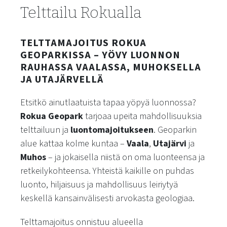
Telttailu Rokualla
TELTTAMAJOITUS ROKUA
GEOPARKISSA – YÖVY LUONNON
RAUHASSA VAALASSA, MUHOKSELLA
JA UTAJÄRVELLÄ
Etsitkö ainutlaatuista tapaa yöpyä luonnossa?
Rokua Geopark
tarjoaa upeita mahdollisuuksia
telttailuun ja
luontomajoitukseen
. Geoparkin
alue kattaa kolme kuntaa –
Vaala
,
Utajärvi
ja
Muhos
– ja jokaisella niistä on oma luonteensa ja
retkeilykohteensa. Yhteistä kaikille on puhdas
luonto, hiljaisuus ja mahdollisuus leiriytyä
keskellä kansainvälisesti arvokasta geologiaa.
Telttamajoitus onnistuu alueella