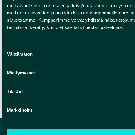
Oulujärven retkeilyalue
, joka sijaitsee Vaalassa,
ominaisuuksien tukemiseen ja kävijämäärämme analysoimise
tarjoaa laajemmat mahdollisuudet
median, mainosalan ja analytiikka-alan kumppaneillemme tieto
majoittumiseen luonnon helmassa. Teltan voi
sivustoamme. Kumppanimme voivat yhdistää näitä tietoja muihin
tai joita on kerätty, kun olet käyttänyt heidän palvelujaan.
pystyttää niille varatuille paikoille, joissa myös
tulenteko on sallittua. Retkeilyalueella on
opasteet, laavut, nuotiopaikkoja ja huusseja.
Suostumuksen
Välttämätön
valinta
Rokua Geoparkista löytyy siis majoitusta moneen
tarpeeseen – voit valita perinteisen hotellin,
Mieltymykset
vuokramökin tai elämyksellisen
telttamajoituksen Rokuan luonnossa
.
Tilastot
Markkinointi