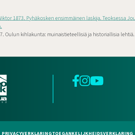
iktor 1873. Pyhäkosken ensimmäinen laskija. Teoksessa Jo
.
. Oulun kihlakunta: muinaistieteellisiä ja historiallisia lehtiä
Facebook
Instagram
YouTube
PRIVACYVERKLARING
TOEGANKELIJKHEIDSVERKLARING