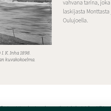
vahvana tarina, jok
laskijasta Monttasta 
Oulujoella.
I. K. Inha 1898.
ian kuvakokoelma.
llentanut Kuopion tuomiorovastina toiminut Johan Wiktor 