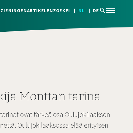
search
ZIENINGEN
ARTIKELEN
ZOEK
FI
NL
DE
ija Monttan tarina
t tarinat ovat tärkeä osa Oulujokilaakson
että. Oulujokilaaksossa elää erityisen