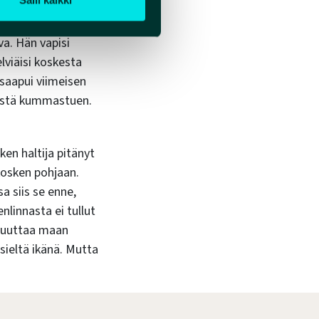
 taitava
 vain kuljettu,
va. Hän vapisi
elviäisi koskesta
 saapui viimeisen
miestä kummastuen.
ken haltija pitänyt
kosken pohjaan.
a siis se enne,
nlinnasta ei tullut
i muuttaa maan
 sieltä ikänä. Mutta