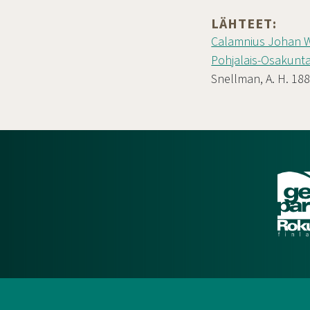
LÄHTEET:
Calamnius Johan W
Pohjalais-Osakunta
Snellman, A. H. 1887