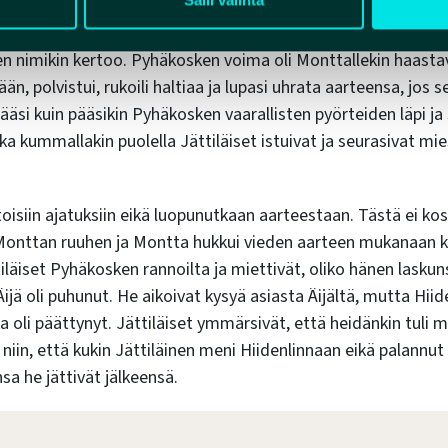
o, että miehen nimi oli Montta. Hän oli monet vedet kulkenut
liikkui aina pieni arkku kainalossaan. Ennen ei Pyhäkoskea niin
en nimikin kertoo. Pyhäkosken voima oli Monttallekin haasta
sään
, polvistui, rukoili haltiaa ja lupasi uhrata aarteensa, jos s
äsi kuin pääsikin Pyhäkosken vaarallisten pyörteiden läpi ja
nka kummallakin puolella Jättiläiset istuivat ja seurasivat 
oisiin ajatuksiin eikä luopunutkaan aarteestaan. Tästä ei kos
 Monttan ruuhen ja Montta hukkui vieden aarteen mukanaan 
iläiset Pyhäkosken rannoilta ja miettivät, oliko hänen laskuns
ijä oli puhunut. He aikoivat kysyä asiasta Äijältä, mutta Hiide
ka oli päättynyt. Jättiläiset ymmärsivät, että heidänkin tul
n niin, että kukin Jättiläinen meni Hiidenlinnaan eikä palannut
a he jättivät jälkeensä.