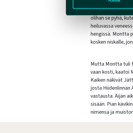
mies. Tarina kerto
koskenlaskija, joka 
olihan se pyhä, kut
heiluvassa venees
hengissä. Montta pä
kosken niskalle, jo
Mutta Montta tuli t
vaan kosti, kaatoi
Kaiken näkivät
Jätt
josta Hiidenlinnan Ä
vastausta. Äijän ai
sisään. Pian käviki
nimensä ja muistons