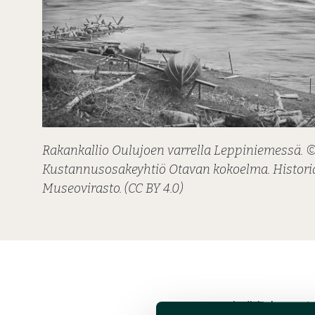
Rakankallio Oulujoen varrella Leppiniemessä. © 
Kustannusosakeyhtiö Otavan kokoelma. Histor
Museovirasto. (CC BY 4.0)
Perimätiedon on ta