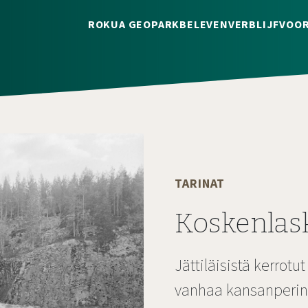
ROKUA GEOPARK
BELEVEN
VERBLIJF
VOOR
TARINAT
Koskenlask
Jättiläisistä kerrotu
vanhaa kansanperinn