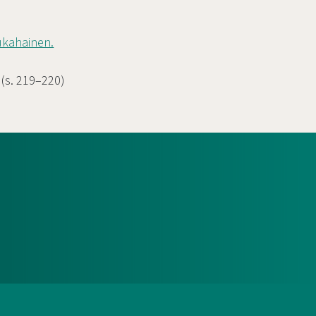
ukahainen.
. (s. 219–220)