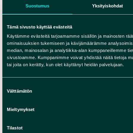
Suostumus
Yksityiskohdat
Tämä sivusto käyttää evästeitä
WANDELEN
Käytämme evästeitä tarjoamamme sisällön ja mainosten räät
De wandelroutes van Rokua Geopark
ominaisuuksien tukemiseen ja kävijämäärämme analysoimise
median, mainosalan ja analytiikka-alan kumppaneillemme tieto
voeren je door een unieke omgeving.
sivustoamme. Kumppanimme voivat yhdistää näitä tietoja muihin
Tijdens je wandeling ervaar je het
tai joita on kerätty, kun olet käyttänyt heidän palvelujaan.
heuvelachtige landschap met
korstmosvlaktes en kristalheldere
Suostumuksen
meren, wandel je door loofbossen in
Välttämätön
valinta
diepe rivierdalgebieden en langs
rotsachtige oevers, en geniet je van
Mieltymykset
uitgestrekte, in de zon glinsterende
meren. Deze routes behoren tot de
Tilastot