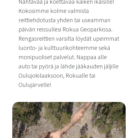
Nähtävää ja koettavaa kaiken ikäisille!
Kokosimme kolme valmista
reittiehdotusta yhden tai useamman
päivän reissullesi Rokua Geoparkissa.
Rengasreittien varsilta löydät upeimmat
luonto- ja kulttuurikohteemme sekä
monipuoliset palvelut. Nappaa alle
auto tai pyörä ja lähde jääkauden jäljille
Oulujokilaaksoon, Rokualle tai
Oulujärvelle!
Jääkauden jäljillä -rengasreitit