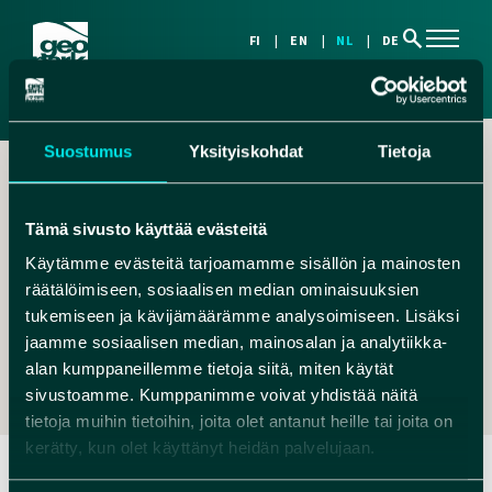
search
FI
EN
NL
DE
Suostumus
Yksityiskohdat
Tietoja
Tämä sivusto käyttää evästeitä
Käytämme evästeitä tarjoamamme sisällön ja mainosten
räätälöimiseen, sosiaalisen median ominaisuuksien
,
tukemiseen ja kävijämäärämme analysoimiseen. Lisäksi
INFO@NATUREST.FI
jaamme sosiaalisen median, mainosalan ja analytiikka-
+358 40 8274 530
alan kumppaneillemme tietoja siitä, miten käytät
sivustoamme. Kumppanimme voivat yhdistää näitä
tietoja muihin tietoihin, joita olet antanut heille tai joita on
kerätty, kun olet käyttänyt heidän palvelujaan.