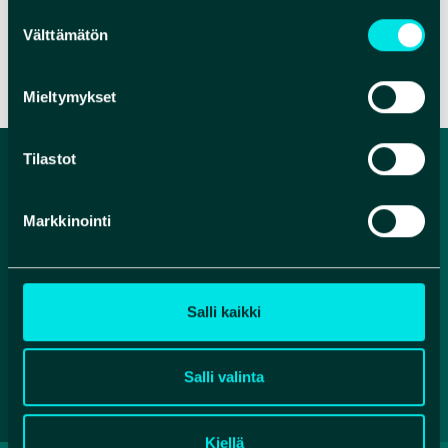
Suostumuksen
Välttämätön
valinta
VERKKOSIVUT
Mieltymykset
Tilastot
Markkinointi
Salli kaikki
Facebook
Instagram
YouTube
Salli valinta
Kiellä