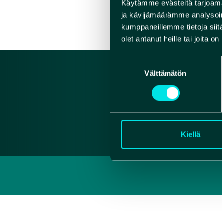
Käytämme evästeitä tarjoama
VERK
ja kävijämäärämme analysoim
kumppaneillemme tietoja siitä
olet antanut heille tai joita o
Suostumuksen
Välttämätön
valinta
Kiellä