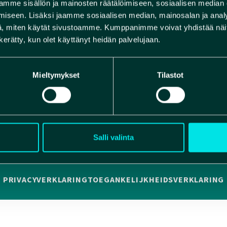
mme sisällön ja mainosten räätälöimiseen, sosiaalisen median
KOSIVUT
iseen. Lisäksi jaamme sosiaalisen median, mainosalan ja analy
, miten käytät sivustoamme. Kumppanimme voivat yhdistää näitä t
n kerätty, kun olet käyttänyt heidän palvelujaan.
Mieltymykset
Tilastot
Facebook
Instagram
YouTube
Salli valinta
PRIVACYVERKLARING
TOEGANKELIJKHEIDSVERKLARING