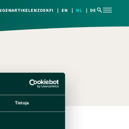
search
NGEN
ARTIKELEN
ZOEK
FI
EN
NL
DE
Tietoja