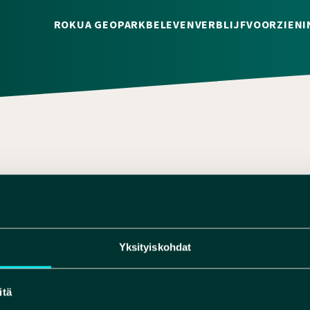
ROKUA GEOPARK
BELEVEN
VERBLIJF
VOORZIENI
.KIUTTU@HUMANPOLIS.FI
40 172 7513
Yksityiskohdat
itä