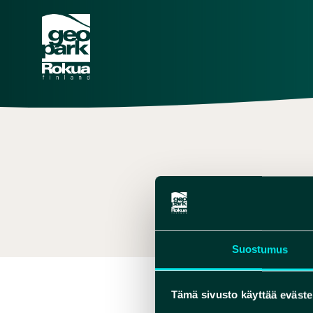
MIKKO
,
+ 358 
Suostumus
Tämä sivusto käyttää eväste