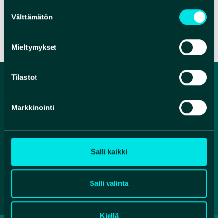
Suostumuksen
Välttämätön
valinta
VERKKOSIVUT
Mieltymykset
Tilastot
Markkinointi
Salli kaikki
Facebook
Instagram
YouTube
Salli valinta
Kiellä