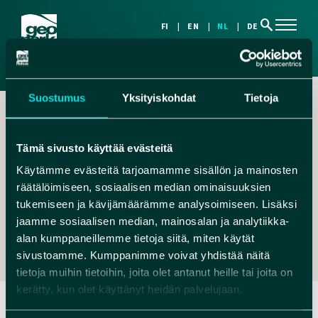
search
FI
EN
NL
DE
Suostumus
Yksityiskohdat
Tietoja
Tämä sivusto käyttää evästeitä
Käytämme evästeitä tarjoamamme sisällön ja mainosten
räätälöimiseen, sosiaalisen median ominaisuuksien
,
tukemiseen ja kävijämäärämme analysoimiseen. Lisäksi
MIKKO.KIUTTU@HUMANPOLIS.FI
jaamme sosiaalisen median, mainosalan ja analytiikka-
+ 358 40 172 7513
alan kumppaneillemme tietoja siitä, miten käytät
sivustoamme. Kumppanimme voivat yhdistää näitä
tietoja muihin tietoihin, joita olet antanut heille tai joita on
kerätty, kun olet käyttänyt heidän palvelujaan.