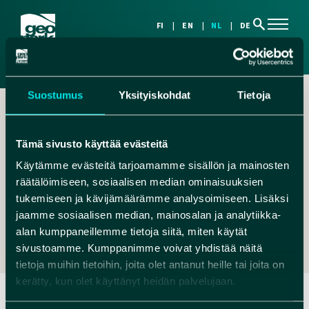
search
FI
EN
NL
DE
Suostumus
Yksityiskohdat
Tietoja
Tämä sivusto käyttää evästeitä
Käytämme evästeitä tarjoamamme sisällön ja mainosten
räätälöimiseen, sosiaalisen median ominaisuuksien
,
tukemiseen ja kävijämäärämme analysoimiseen. Lisäksi
VAALA@EVL.FI
jaamme sosiaalisen median, mainosalan ja analytiikka-
+358 8 536 1167
alan kumppaneillemme tietoja siitä, miten käytät
sivustoamme. Kumppanimme voivat yhdistää näitä
tietoja muihin tietoihin, joita olet antanut heille tai joita on
kerätty, kun olet käyttänyt heidän palvelujaan.