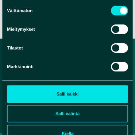
Suostumuksen
Välttämätön
valinta
VERKKOSIVUT
Mieltymykset
Tilastot
Markkinointi
Salli kaikki
Facebook
Instagram
YouTube
Salli valinta
Kiellä