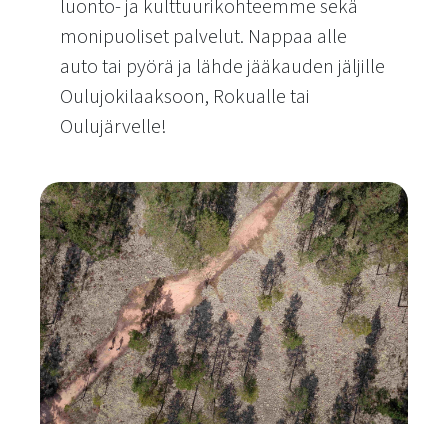
luonto- ja kulttuurikohteemme sekä
monipuoliset palvelut. Nappaa alle
auto tai pyörä ja lähde jääkauden jäljille
Oulujokilaaksoon, Rokualle tai
Oulujärvelle!
Jääkauden jäljillä -rengasreitit