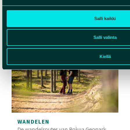
open heidevelden. Rokua Geopark is
een van de mooiste fietsbestemmingen
in Finland voor wie op zoek is naar
Salli kaikki
natuur, rust en avontuur.
Salli valinta
Mountainbiking en fietsen
Kiellä
WANDELEN
De wandelroutes van Rokua Geopark