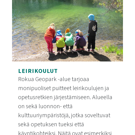
LEIRIKOULUT
Rokua Geopark -alue tarjoaa
monipuoliset puitteet leirikoulujen ja
opetusretkien järjestämiseen. Alueella
on sekä luonnon- että
kulttuuriympäristöjä, jotka soveltuvat
sekä opetuksen tueksi että
käyntikohteiksi. Näitä ovat esimerkiksi