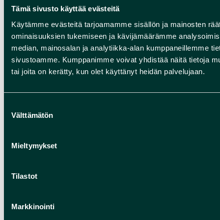
Tämä sivusto käyttää evästeitä
Käytämme evästeitä tarjoamamme sisällön ja mainosten räät
MOUNTAINBIKING EN FIETSEN
ominaisuuksien tukemiseen ja kävijämäärämme analysoimise
Fietsen in Rokua Geopark is een
median, mainosalan ja analytiikka-alan kumppaneillemme tieto
onvergetelijke manier om de unieke
sivustoamme. Kumppanimme voivat yhdistää näitä tietoja muihin
natuur van Finland te beleven. Dit
tai joita on kerätty, kun olet käyttänyt heidän palvelujaan.
UNESCO Global Geopark ligt in het hart
van Noord-Finland en biedt een
Suostumuksen
netwerk van goed gemarkeerde routes
Välttämätön
valinta
voor zowel recreatieve fietsers als
ervaren mountainbikers. De routes
Mieltymykset
voeren je door indrukwekkende
landschappen gevormd door de ijstijd:
Tilastot
van glinsterende meren en hoge esker-
ruggen tot oude dennenbossen en
Markkinointi