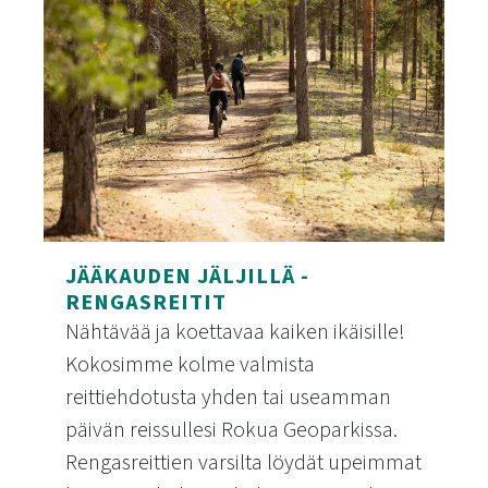
JÄÄKAUDEN JÄLJILLÄ -
RENGASREITIT
Nähtävää ja koettavaa kaiken ikäisille!
Kokosimme kolme valmista
reittiehdotusta yhden tai useamman
päivän reissullesi Rokua Geoparkissa.
Rengasreittien varsilta löydät upeimmat